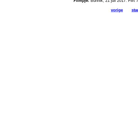
Filmpje.
Bunnik, 21 juli 2017. Flirt 
vorige
sta